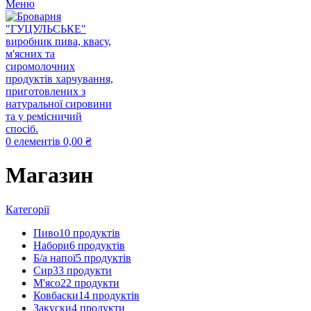
Меню
0
елементів
0,00
₴
Магазин
Категорії
Пиво
10 продуктів
Набори
6 продуктів
Б/а напої
5 продуктів
Сир
33 продукти
М'ясо
22 продукти
Ковбаски
14 продуктів
Закуски
4 продукти