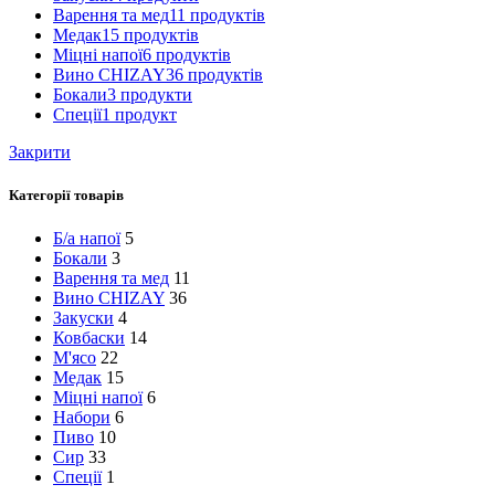
Варення та мед
11 продуктів
Медак
15 продуктів
Міцні напої
6 продуктів
Вино CHIZAY
36 продуктів
Бокали
3 продукти
Спеції
1 продукт
Закрити
Категорії товарів
Б/а напої
5
Бокали
3
Варення та мед
11
Вино CHIZAY
36
Закуски
4
Ковбаски
14
М'ясо
22
Медак
15
Міцні напої
6
Набори
6
Пиво
10
Сир
33
Спеції
1