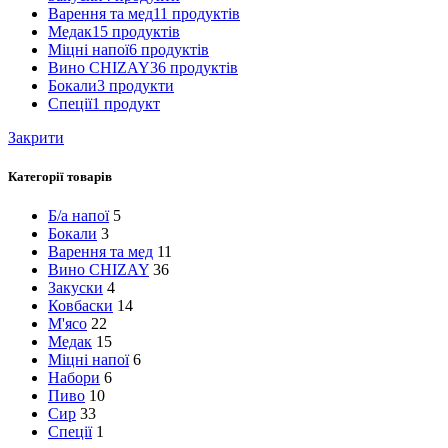
Варення та мед
11 продуктів
Медак
15 продуктів
Міцні напої
6 продуктів
Вино CHIZAY
36 продуктів
Бокали
3 продукти
Спеції
1 продукт
Закрити
Категорії товарів
Б/а напої
5
Бокали
3
Варення та мед
11
Вино CHIZAY
36
Закуски
4
Ковбаски
14
М'ясо
22
Медак
15
Міцні напої
6
Набори
6
Пиво
10
Сир
33
Спеції
1