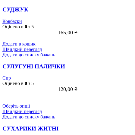
СУДЖУК
Ковбаски
Оцінено в
0
з 5
165,00
₴
Додати в кошик
Швидкий перегляд
Додати до списку бажань
СУЛУГУНІ ПАЛИЧКИ
Сир
Оцінено в
0
з 5
120,00
₴
Цей
Оберіть опції
товар
Швидкий перегляд
має
Додати до списку бажань
кілька
варіантів.
СУХАРИКИ ЖИТНІ
Параметри