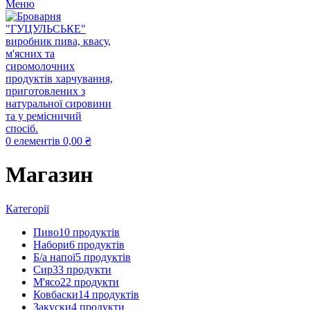
Меню
0
елементів
0,00
₴
Магазин
Категорії
Пиво
10 продуктів
Набори
6 продуктів
Б/а напої
5 продуктів
Сир
33 продукти
М'ясо
22 продукти
Ковбаски
14 продуктів
Закуски
4 продукти