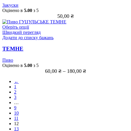
можна
Закуски
вибрати
Оцінено в
5.00
з 5
на
50,00
₴
сторінці
товару
Цей
Оберіть опції
товар
Швидкий перегляд
має
Додати до списку бажань
кілька
варіантів.
ТЕМНЕ
Параметри
можна
Пиво
вибрати
Оцінено в
5.00
з 5
на
60,00
₴
–
180,00
₴
сторінці
товару
←
1
2
3
…
9
10
11
12
13