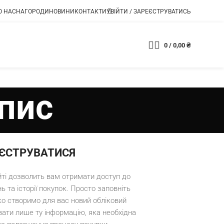
О НАС
НАГОРОДИ
НОВИНИ
КОНТАКТИ
УВІЙТИ / ЗАРЕЄСТРУВАТИСЬ
0
/
0,00
₴
Магазин
апис
ЄСТРУВАТИСЯ
йті дозволить вам отримати доступ до
 та історії покупок. Просто заповніть
ко створимо для вас новий обліковий
ати лише ту інформацію, яка необхідна