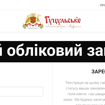
ПР
 обліковий з
ЗАРЕ
Реєстрація на цьому са
статусу ваших замовлень
поля нижче, і ми швид
запис. Ми будемо запитув