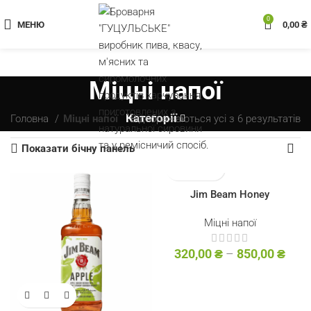
0
МЕНЮ
0,00
₴
Міцні напої
Категорії
Головна
Міцні напої
Відображаються усі з 6 результатів
Показати бічну панель
Jim Beam Honey
Міцні напої
320,00
₴
–
850,00
₴