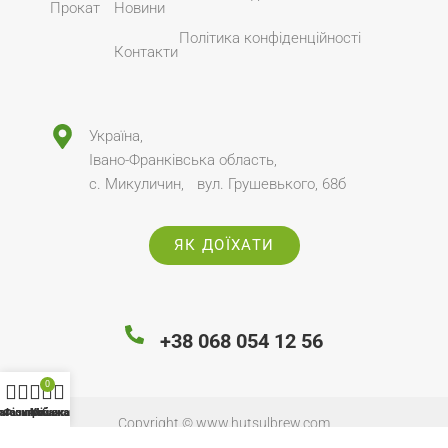
Прокат
Новини
Політика конфіденційності
Контакти
Україна,
Івано-Франківська область,
с. Микуличин, вул. Грушевького, 68б
ЯК ДОЇХАТИ
+38 068 054 12 56
0
агазин
писок побажань
Фільтри
Кошик
Мій акаунт
Copyright ©
www.hutsulbrew.com