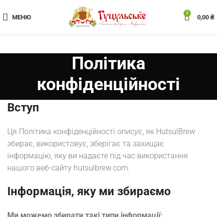
0
МЕНЮ
0,00
₴
Політика
конфіденційності
Вступ
Ця Політика конфіденційності описує, як HutsulBrew
збирає, використовує, зберігає та захищає
інформацію, яку ви надаєте під час використання
нашого веб-сайту hutsulbrew.com.
Інформація, яку ми збираємо
Ми можемо збирати такі типи інформації: