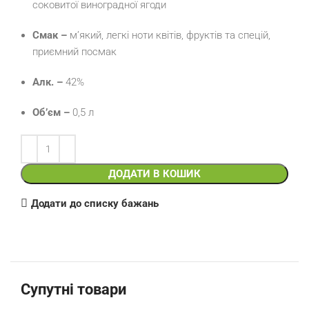
соковитої виноградної ягоди
Смак –
м’який, легкі ноти квітів, фруктів та спецій,
приємний посмак
Алк. –
42%
Об’єм –
0,5 л
ДОДАТИ В КОШИК
Додати до списку бажань
Супутні товари