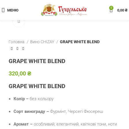
0
МЕНЮ
0,00
₴
Клацніть, щоб збільшити
Головна
Вино CHIZAY
GRAPE WHITE BLEND
GRAPE WHITE BLEND
₴
GRAPE WHITE BLEND
Колір –
без кольору
Сорт винограду –
Фурмінт, Черсегі Фюсереш
Аромат –
особливий, елегантний, квіткові тони, ноти