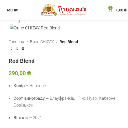
0
МЕНЮ
0,00
₴
Клацніть, щоб збільшити
Головна
Вино CHIZAY
Red Blend
Red Blend
₴
Колір –
Червоне
Сорт винограду –
Блауфранкіш, Піно Нуар, Каберне
Совіньйон
Вінтаж –
2021