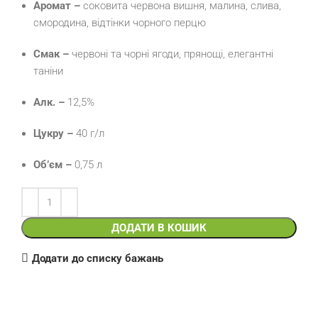
Аромат –
соковита червона вишня, малина, слива,
смородина, відтінки чорного перцю
Смак –
червоні та чорні ягоди, прянощі, елегантні
таніни
Алк. –
12,5%
Цукру –
40 г/л
Об’єм –
0,75 л
ДОДАТИ В КОШИК
Додати до списку бажань