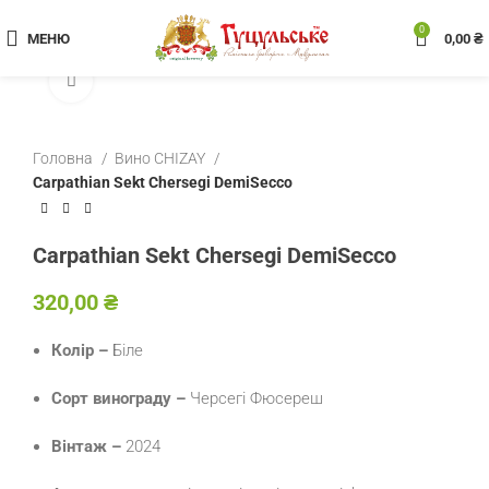
0
МЕНЮ
0,00
₴
Клацніть, щоб збільшити
Головна
Вино CHIZAY
Carpathian Sekt Chersegi DemiSecco
Carpathian Sekt Chersegi DemiSecco
₴
Колір –
Біле
Сорт винограду –
Черсегі Фюсереш
Вінтаж –
2024