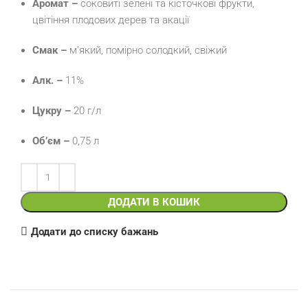
Аромат –
соковиті зелені та кісточкові фрукти,
цвітіння плодових дерев та акації
Смак –
м’який, помірно солодкий, свіжий
Алк. –
11%
Цукру –
20 г/л
Об’єм –
0,75 л
ДОДАТИ В КОШИК
Додати до списку бажань