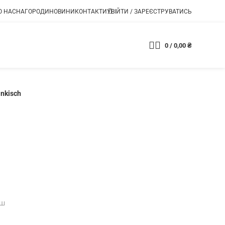
О НАС
НАГОРОДИ
НОВИНИ
КОНТАКТИ
УВІЙТИ / ЗАРЕЄСТРУВАТИСЬ
0
/
0,00
₴
Магазин
ankisch
іш