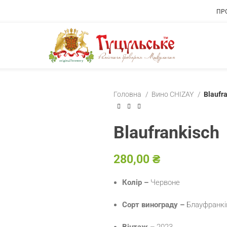
ПР
Головна
Вино CHIZAY
Blaufr
Blaufrankisch
₴
Колір –
Червоне
Сорт винограду –
Блауфранк