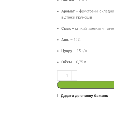
Вінтаж –
2023
Аромат –
фруктовий, складний
відтінки прянощів
Смак –
м’який, делікатні танін
Алк. –
12%
Цукру –
15 г/л
Об’єм –
0,75 л
Додати до списку бажань