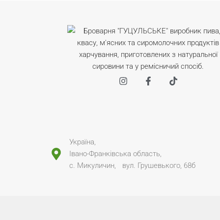
Україна,
Івано-Франківська область,
с. Микуличин, вул. Грушевького, 68б