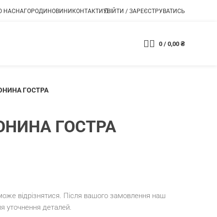
О НАС
НАГОРОДИ
НОВИНИ
КОНТАКТИ
УВІЙТИ / ЗАРЕЄСТРУВАТИСЬ
0
/
0,00
₴
Магазин
ОНИНА ГОСТРА
ОНИНА ГОСТРА
 може відрізнятися. Після вашого замовлення наш
я уточнення деталей.