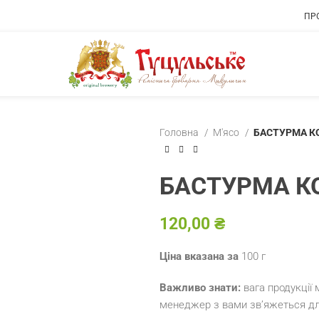
ПР
Головна
М'ясо
БАСТУРМА К
БАСТУРМА К
₴
Ціна вказана за
100 г
Важливо знати:
вага продукції
менеджер з вами зв’яжеться дл