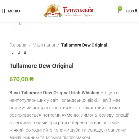
0
МЕНЮ
0,00
₴
Клацніть, щоб збільшити
Головна
Міцні напої
Tullamore Dew Original
Tullamore Dew Original
₴
Віскі Tullamore Dew Original Irish Whiskey
– один із
найпопулярніших у світі ірландських віскі. Напій має
блискучий янтарно-золотий колір. Пікантний аромат
розкривається нотками ячменю, лимона, солоду, спецій
з легкими тонами прогрітого дерева та ванілі. Смак
м’який, соковитий, з тонами дуба та солоду, нюансами
ванілі, ніжним та м’яким післясмаком.