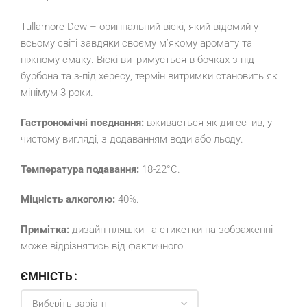
Tullamore Dew – оригінальний віскі, який відомий у
всьому світі завдяки своєму м’якому аромату та
ніжному смаку. Віскі витримується в бочках з-під
бурбона та з-під хересу, термін витримки становить як
мінімум 3 роки.
Гастрономічні поєднання:
вживається як дигестив, у
чистому вигляді, з додаванням води або льоду.
Температура подавання:
18-22°C.
Міцність алкоголю:
40%.
Примітка:
дизайн пляшки та етикетки на зображенні
може відрізнятись від фактичного.
ЄМНІСТЬ