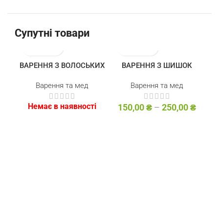
Супутні товари
НЕМАЄ В НАЯВ
ВАРЕННЯ З ВОЛОСЬКИХ
ВАРЕННЯ З ШИШОК
НОСТІ
Варення та мед
Варення та мед
Немає в наявності
150,00
₴
–
250,00
₴
1