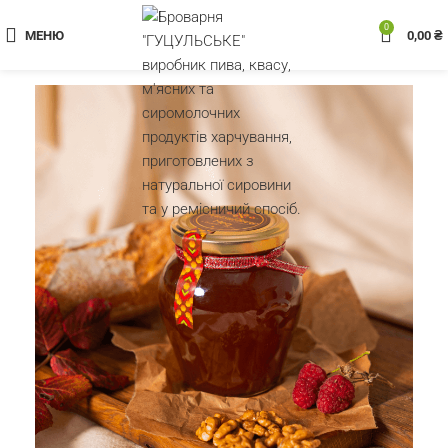
0
МЕНЮ
0,00
₴