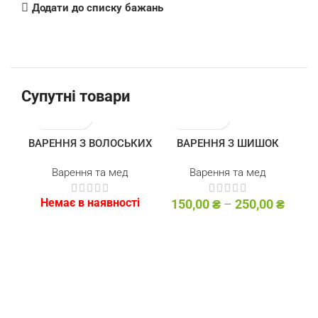
Додати до списку бажань
Супутні товари
НЕМАЄ В НАЯВ
ВАРЕННЯ З ВОЛОСЬКИХ
ВАРЕННЯ З ШИШОК
НОСТІ
Варення та мед
Варення та мед
Немає в наявності
150,00
₴
–
250,00
₴
1