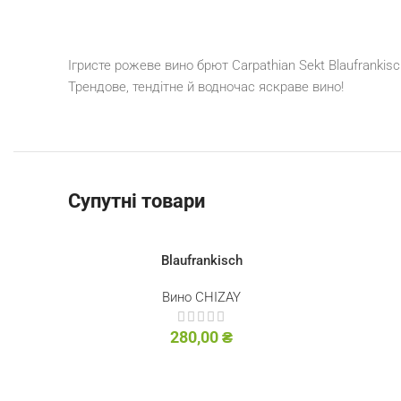
Ігристе рожеве вино брют Carpathian Sekt Blaufranki
Трендове, тендітне й водночас яскраве вино!
Супутні товари
Blaufrankisch
Вино CHIZAY
280,00
₴