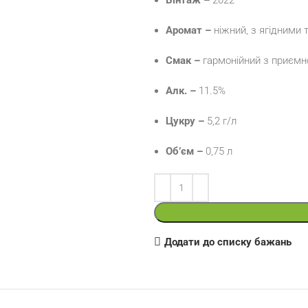
Вінтаж –
2022
Аромат –
ніжний, з ягідними 
Смак –
гармонійний з приємн
Алк. –
11.5%
Цукру –
5,2 г/л
Об’єм –
0,75 л
Додати до списку бажань