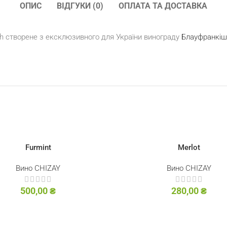
ОПИС
ВІДГУКИ (0)
ОПЛАТА ТА ДОСТАВКА
sch створене з ексклюзивного для України винограду
Блауфранкіш
Furmint
Merlot
Вино CHIZAY
Вино CHIZAY
500,00
₴
280,00
₴