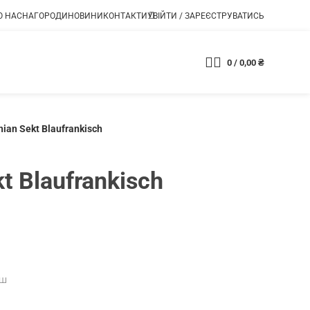
О НАС
НАГОРОДИ
НОВИНИ
КОНТАКТИ
УВІЙТИ / ЗАРЕЄСТРУВАТИСЬ
0
/
0,00
₴
Магазин
hian Sekt Blaufrankisch
t Blaufrankisch
іш