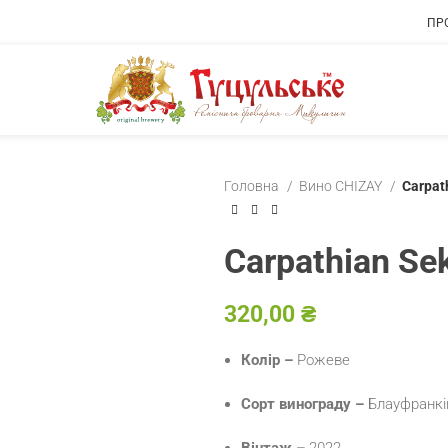
ПР
Головна
Вино CHIZAY
Carpat
Carpathian Sek
₴
Колір –
Рожеве
Сорт винограду –
Блауфранк