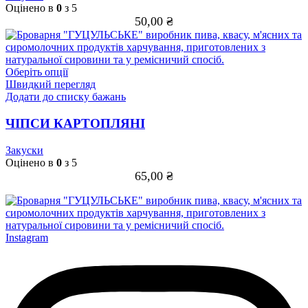
Оцінено в
0
з 5
50,00
₴
Цей
Оберіть опції
товар
Швидкий перегляд
має
Додати до списку бажань
кілька
варіантів.
ЧІПСИ КАРТОПЛЯНІ
Параметри
можна
Закуски
вибрати
Оцінено в
0
з 5
на
65,00
₴
сторінці
товару
Instagram