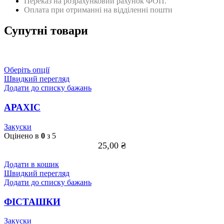
Переказ на розрахунковий рахунок ФОП.
Оплата при отриманні на відділенні пошти
Супутні товари
Цей
Оберіть опції
товар
Швидкий перегляд
має
Додати до списку бажань
кілька
варіантів.
АРАХІС
Параметри
можна
Закуски
вибрати
Оцінено в
0
з 5
на
25,00
₴
сторінці
товару
Додати в кошик
Швидкий перегляд
Додати до списку бажань
ФІСТАШКИ
Закуски