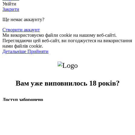
Увійти
Закрити
Ще немає аккаунту?
Створити аккаунт
Ми використовуємо файли cookie на нашому веб-сайті.
Переглядаючи цей веб-сайт, ви погоджуєтеся на використання
нами файлів cookie.
Детальніше
Детальніше
Прийняти
Вам уже виповнилось 18 років?
Доступ заборонено
Ваш доступ обмежено через ваш вік.
Так
НІ
Пошук
Почніть вводити текст, щоб переглянути товари, які ви