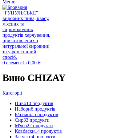
Меню
0
елементів
0,00
₴
Вино CHIZAY
Категорії
Пиво
10 продуктів
Набори
6 продуктів
Б/а напої
5 продуктів
Сир
33 продукти
М'ясо
22 продукти
Ковбаски
14 продуктів
Закуски
4 продукти