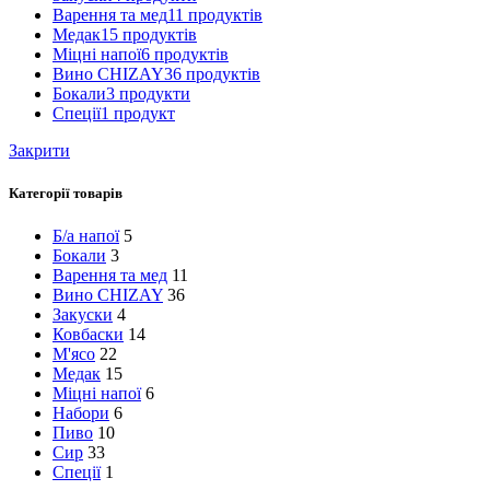
Варення та мед
11 продуктів
Медак
15 продуктів
Міцні напої
6 продуктів
Вино CHIZAY
36 продуктів
Бокали
3 продукти
Спеції
1 продукт
Закрити
Категорії товарів
Б/а напої
5
Бокали
3
Варення та мед
11
Вино CHIZAY
36
Закуски
4
Ковбаски
14
М'ясо
22
Медак
15
Міцні напої
6
Набори
6
Пиво
10
Сир
33
Спеції
1