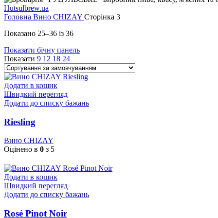
Hutsulbrew.ua
Головна
Вино CHIZAY
Сторінка 3
Показано 25–36 із 36
Показати бічну панель
Показати
9
12
18
24
Додати в кошик
Швидкий перегляд
Додати до списку бажань
Riesling
Вино CHIZAY
Оцінено в
0
з 5
Додати в кошик
Швидкий перегляд
Додати до списку бажань
Rosé Pinot Noir