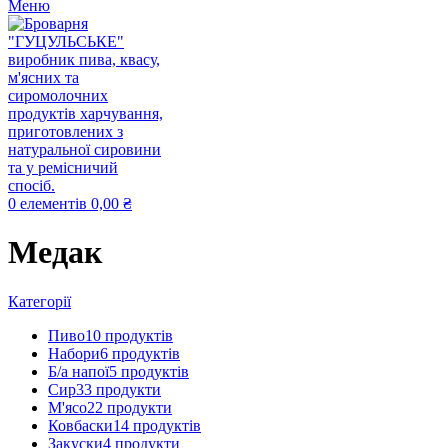
Меню
0
елементів
0,00
₴
Медак
Категорії
Пиво
10 продуктів
Набори
6 продуктів
Б/а напої
5 продуктів
Сир
33 продукти
М'ясо
22 продукти
Ковбаски
14 продуктів
Закуски
4 продукти